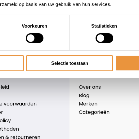
erzameld op basis van uw gebruik van hun services.
Voorkeuren
Statistieken
wieler
Snelle levering
Niet goed = geld terug
Selectie toestaan
Informatie
leid
Over ons
Blog
e voorwaarden
Merken
er
Categorieën
olicy
ethoden
n & retourneren