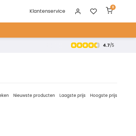
0
Klantenservice
4.7
/
5
eken
Nieuwste producten
Laagste prijs
Hoogste prijs