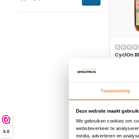
CyclOn B
Bubbles 
Op voor
12,95
Toestemming
Deze website maakt gebruik
We gebruiken cookies om cont
websiteverkeer te analyseren
8,8
media, adverteren en analys