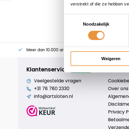
verstrekt of die ze hebben v
Toestemmingsselectie
Noodzakelijk
Meer dan 10.000 artikelen
Alles voor uw twee
Weigeren
Klantenservice
geopend
Veelgestelde vragen
Cookiebe
+31 78 780 2330
Over ons
info@artsloten.nl
Algemen
Disclaim
Privacy P
Betaalm
Verzende