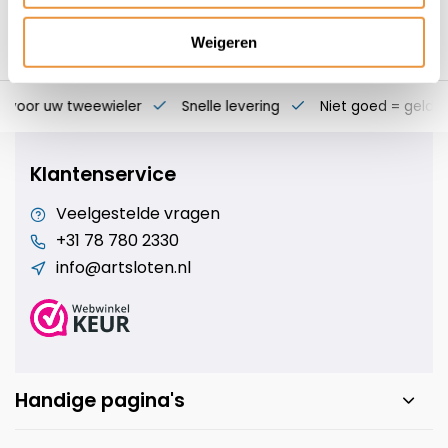
Weigeren
s voor uw tweewieler
Snelle levering
Niet goed = geld t
Klantenservice
Veelgestelde vragen
+31 78 780 2330
info@artsloten.nl
Handige pagina's