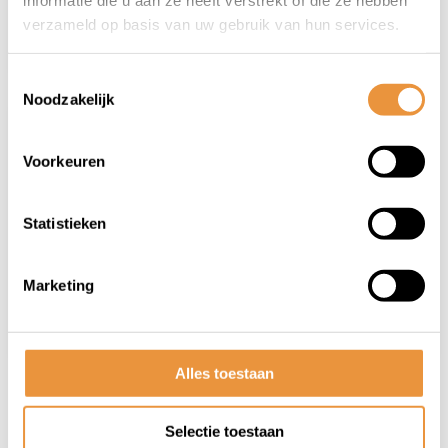
informatie die u aan ze heeft verstrekt of die ze hebben
verzameld op basis van uw gebruik van hun services.
Toestemmingsselectie
Noodzakelijk
Verbindingsschakel (5-6-7
Voorkeuren
speed)
9,08
Statistieken
Niet op voorraad
Marketing
Alles toestaan
1
Selectie toestaan