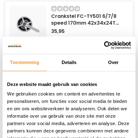
Crankstel FC-TY501 6/7/8
speed 170mm 42x34x24T
met kettingscherm - zilver
35,95
Op voorraad
Toestemming
Details
Over
Deze website maakt gebruik van cookies
We gebruiken cookies om content en advertenties te
personaliseren, om functies voor social media te bieden
Fietsketting 6-7-8 speed
en om ons websiteverkeer te analyseren. Ook delen we
8,95
11,95
informatie over uw gebruik van onze site met onze
partners voor social media, adverteren en analyse. Deze
Niet op voorraad
partners kunnen deze gegevens combineren met andere