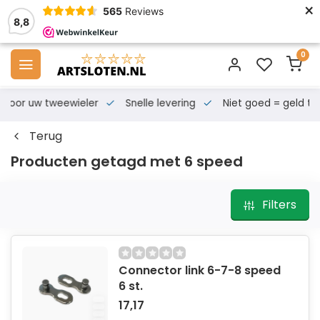
×
565
Reviews
8,8
0
s voor uw tweewieler
Snelle levering
Niet goed = geld te
Terug
Producten getagd met 6 speed
Filters
Connector link 6-7-8 speed
6 st.
17,17