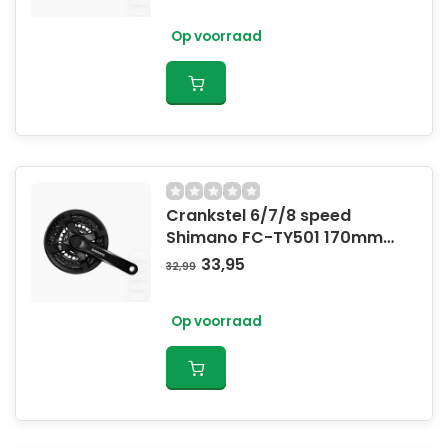
Op voorraad
Crankstel 6/7/8 speed
Shimano FC-TY501 170mm
42x34x24T met
33,95
32,99
kettingscherm - zwart
Op voorraad