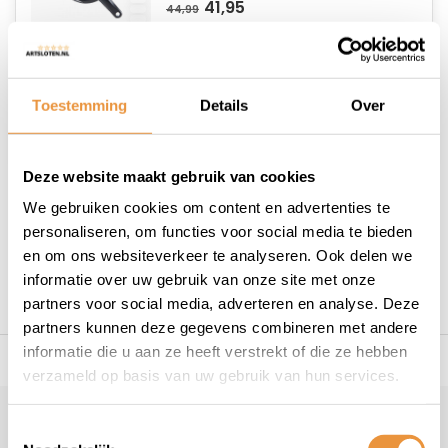
41,95
44,99
Op voorraad
Toestemming
Details
Over
Deze website maakt gebruik van cookies
We gebruiken cookies om content en advertenties te
1
personaliseren, om functies voor social media te bieden
en om ons websiteverkeer te analyseren. Ook delen we
informatie over uw gebruik van onze site met onze
partners voor social media, adverteren en analyse. Deze
partners kunnen deze gegevens combineren met andere
informatie die u aan ze heeft verstrekt of die ze hebben
s voor uw tweewieler
Snelle levering
Niet goed = geld t
verzameld op basis van uw gebruik van hun services.
Klantenservice
geopend
Toestemmingsselectie