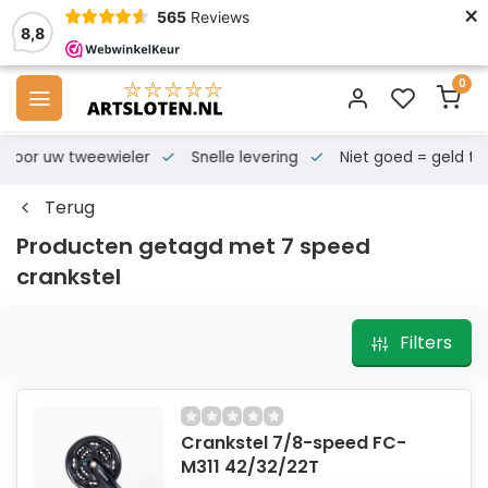
×
565
Reviews
8,8
0
s voor uw tweewieler
Snelle levering
Niet goed = geld te
Terug
Producten getagd met 7 speed
crankstel
Filters
Crankstel 7/8-speed FC-
M311 42/32/22T