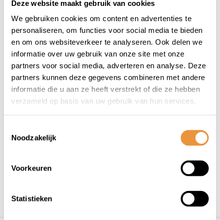
Deze website maakt gebruik van cookies
(0)
We gebruiken cookies om content en advertenties te
Fietsketting 6-7-8
personaliseren, om functies voor social media te bieden
speed
en om ons websiteverkeer te analyseren. Ook delen we
informatie over uw gebruik van onze site met onze
Op voorraad
partners voor social media, adverteren en analyse. Deze
partners kunnen deze gegevens combineren met andere
11,95
8,95
informatie die u aan ze heeft verstrekt of die ze hebben
verzameld op basis van uw gebruik van hun services.
Toestemmingsselectie
Noodzakelijk
1
Voorkeuren
Statistieken