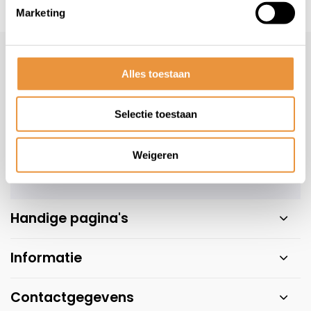
Marketing
s voor uw tweewieler
Snelle levering
Niet goed = geld t
Klantenservice
geopend
Alles toestaan
Veelgestelde vragen
+31 78 780 2330
Selectie toestaan
info@artsloten.nl
Weigeren
Handige pagina's
Informatie
Contactgegevens