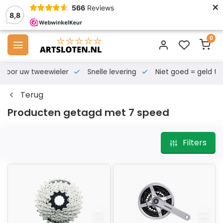
×
566
Reviews
8,8
0
s voor uw tweewieler
Snelle levering
Niet goed = geld te
Terug
Producten getagd met 7 speed
Filters