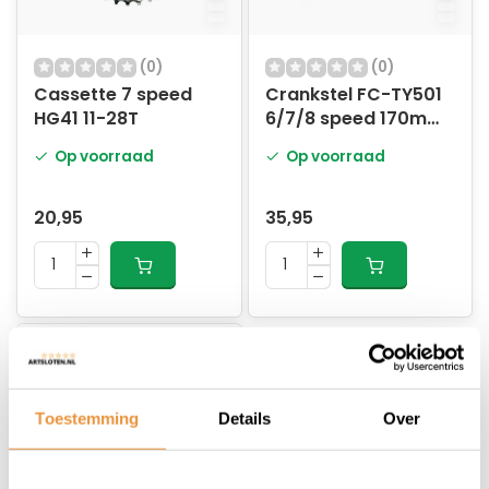
(0)
(0)
Cassette 7 speed
Crankstel FC-TY501
HG41 11-28T
6/7/8 speed 170mm
42x34x24T met
Op voorraad
Op voorraad
kettingscherm -
zilver
20,95
35,95
Toestemming
Details
Over