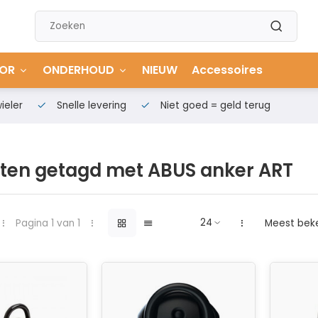
OR
ONDERHOUD
NIEUW
Accessoires
ieler
Snelle levering
Niet goed = geld terug
ten getagd met ABUS anker ART
Pagina 1 van 1
Meest bek