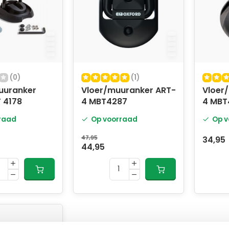
(0)
(1)
muuranker
Vloer/muuranker ART-
Vloer
 4178
4 MBT4287
4 MBT
raad
Op voorraad
Op v
47,95
34,95
44,95