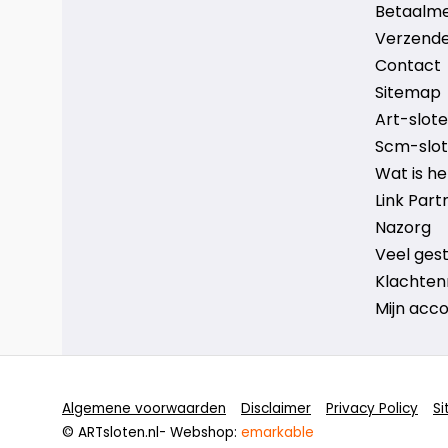
Betaalm
Verzende
Contact
Sitemap
Art-sloten
Scm-slote
Wat is h
Link Part
Nazorg
Veel ges
Klachten
Mijn acc
Algemene voorwaarden
Disclaimer
Privacy Policy
S
© ARTsloten.nl
- Webshop:
emarkable