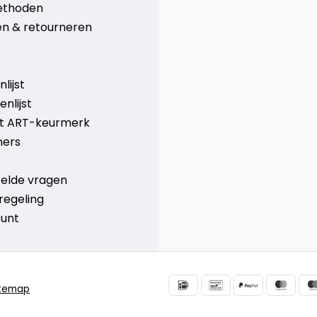
ethoden
n & retourneren
lijst
nlijst
et ART-keurmerk
ners
telde vragen
regeling
ount
itemap