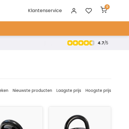
0
Klantenservice
4.7
/
5
eken
Nieuwste producten
Laagste prijs
Hoogste prijs