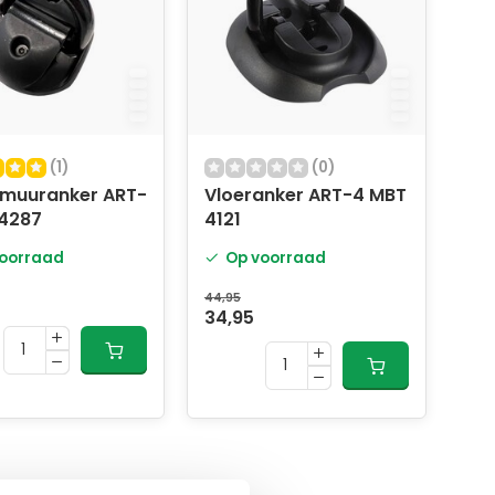
(1)
(0)
/muuranker ART-
Vloeranker ART-4 MBT
4287
4121
oorraad
Op voorraad
44,95
34,95