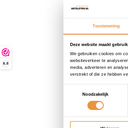
Toestemming
Deze website maakt gebruik
We gebruiken cookies om cont
Vloerank
websiteverkeer te analyseren
8,8
Brutefor
media, adverteren en analys
verstrekt of die ze hebben v
Niet op
39,95
Toestemmingsselectie
24,95
Noodzakelijk