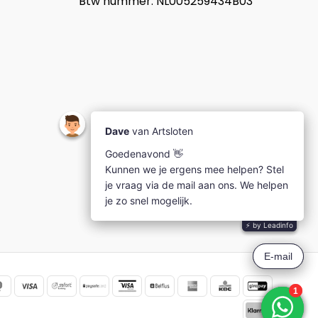
Btw nummer: NL005259434B03