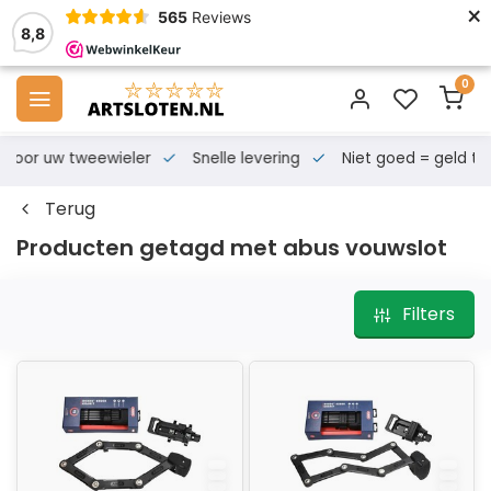
×
565
Reviews
8,8
0
s voor uw tweewieler
Snelle levering
Niet goed = geld te
Terug
Producten getagd met abus vouwslot
Filters