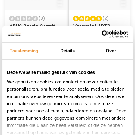
(0)
(2)
ABUS Bordo Granit
Vouwslot ART2
6500/90 Fiets
120cm 6500/120
Vouwslot - ART2 -
Op voorraad
Op voorraad
85cm - MBT4049
Toestemming
Details
Over
139,95
164,95
Deze website maakt gebruik van cookies
We gebruiken cookies om content en advertenties te
personaliseren, om functies voor social media te bieden
en om ons websiteverkeer te analyseren. Ook delen we
1
informatie over uw gebruik van onze site met onze
partners voor social media, adverteren en analyse. Deze
partners kunnen deze gegevens combineren met andere
informatie die u aan ze heeft verstrekt of die ze hebben
verzameld op basis van uw gebruik van hun services.