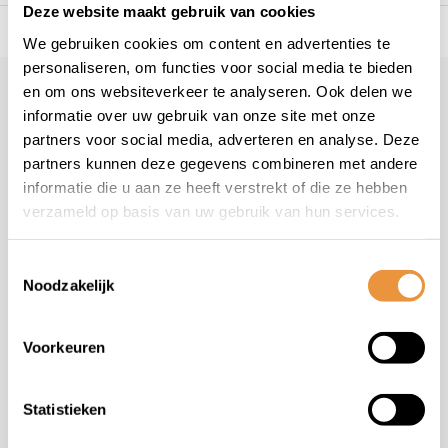
Deze website maakt gebruik van cookies
s voor uw tweewieler
Snelle levering
Niet goed = geld t
We gebruiken cookies om content en advertenties te
personaliseren, om functies voor social media te bieden
en om ons websiteverkeer te analyseren. Ook delen we
Klantenservice
informatie over uw gebruik van onze site met onze
Veelgestelde vragen
partners voor social media, adverteren en analyse. Deze
+31 78 780 2330
partners kunnen deze gegevens combineren met andere
informatie die u aan ze heeft verstrekt of die ze hebben
info@artsloten.nl
verzameld op basis van uw gebruik van hun services.
Toestemmingsselectie
Noodzakelijk
Handige pagina's
Voorkeuren
Informatie
Statistieken
Contactgegevens