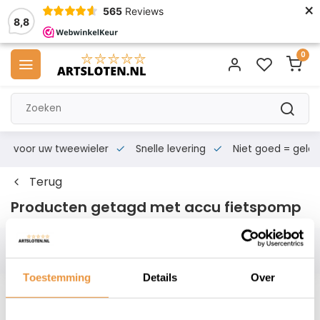
×
565
Reviews
8,8
0
s voor uw tweewieler
Snelle levering
Niet goed = geld te
Terug
Producten getagd met accu fietspomp
Filters
Toestemming
Details
Over