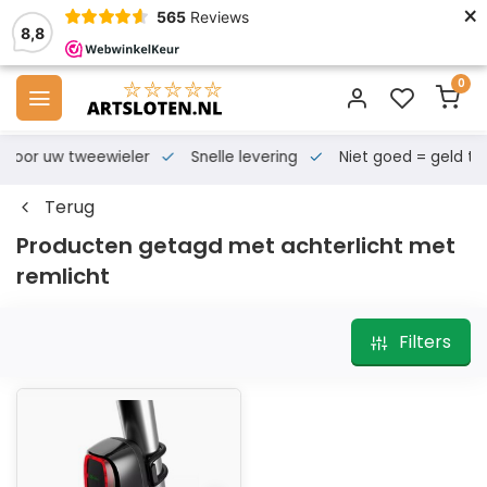
×
565
Reviews
8,8
0
s voor uw tweewieler
Snelle levering
Niet goed = geld te
Terug
Producten getagd met achterlicht met
remlicht
Filters