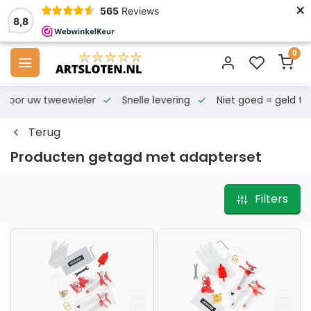
×
565
Reviews
8,8
0
s voor uw tweewieler
Snelle levering
Niet goed = geld te
Terug
Producten getagd met adapterset
Filters