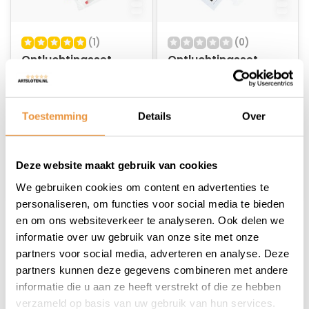
(1)
(0)
Ontluchtingsset
Ontluchtingsset
schijfrem Edge Luxe
Schijfrem Edge
- met metalen
Standaard - inclusief
Op voorraad
Op voorraad
adapterset
kunststof
Toestemming
Details
Over
adapterset
17,95
16,95
Deze website maakt gebruik van cookies
We gebruiken cookies om content en advertenties te
personaliseren, om functies voor social media te bieden
en om ons websiteverkeer te analyseren. Ook delen we
1
informatie over uw gebruik van onze site met onze
partners voor social media, adverteren en analyse. Deze
partners kunnen deze gegevens combineren met andere
informatie die u aan ze heeft verstrekt of die ze hebben
verzameld op basis van uw gebruik van hun services.