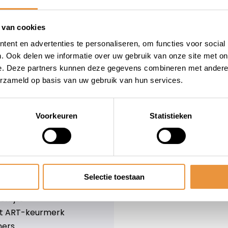
wieler
Snelle levering
Niet goed = geld terug
 van cookies
Informatie
ent en advertenties te personaliseren, om functies voor social
. Ook delen we informatie over uw gebruik van onze site met on
leid
Over ons
e. Deze partners kunnen deze gegevens combineren met andere i
Blog
erzameld op basis van uw gebruik van hun services.
e voorwaarden
Merken
er
Categorieën
olicy
Voorkeuren
Statistieken
ethoden
n & retourneren
Selectie toestaan
lijst
nlijst
et ART-keurmerk
ners