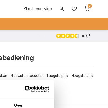
0
Klantenservice
4.7
/
5
sbediening
eken
Nieuwste producten
Laagste prijs
Hoogste prijs
Over