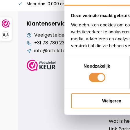
Meer dan 10.000 artikelen
Alles voor uw twee
Deze website maakt gebruik
Klantenservice
We gebruiken cookies om cont
websiteverkeer te analyseren
Veelgestelde vragen
Cookiebe
8,8
media, adverteren en analys
+31 78 780 2330
Over ons
verstrekt of die ze hebben v
info@artsloten.nl
Algemen
Disclaim
Toestemmingsselectie
Privacy P
Noodzakelijk
Betaalm
Verzende
Contact
Sitemap
Weigeren
Art-sloten
Scm-slote
Wat is h
Link Part