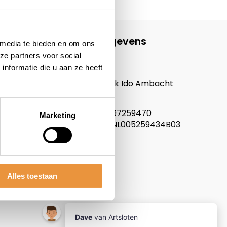
Contactgegevens
 media te bieden en om ons
ze partners voor social
ARTsloten.nl
nformatie die u aan ze heeft
Noordeinde 114
3341LW, Hendrik Ido Ambacht
Nederland
KVK nummer: 97259470
Marketing
Btw nummer: NL005259434B03
Alles toestaan