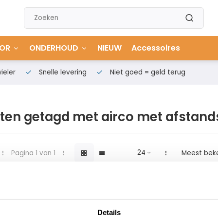
OR
ONDERHOUD
NIEUW
Accessoires
ieler
Snelle levering
Niet goed = geld terug
ten getagd met airco met afstand
Pagina 1 van 1
Meest bek
Details