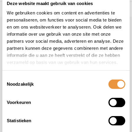
Deze website maakt gebruik van cookies
s voor uw tweewieler
Snelle levering
Niet goed = geld t
We gebruiken cookies om content en advertenties te
personaliseren, om functies voor social media te bieden
en om ons websiteverkeer te analyseren. Ook delen we
Klantenservice
informatie over uw gebruik van onze site met onze
Veelgestelde vragen
partners voor social media, adverteren en analyse. Deze
+31 78 780 2330
partners kunnen deze gegevens combineren met andere
informatie die u aan ze heeft verstrekt of die ze hebben
info@artsloten.nl
verzameld op basis van uw gebruik van hun services.
Toestemmingsselectie
Noodzakelijk
Handige pagina's
Voorkeuren
Informatie
Statistieken
Contactgegevens