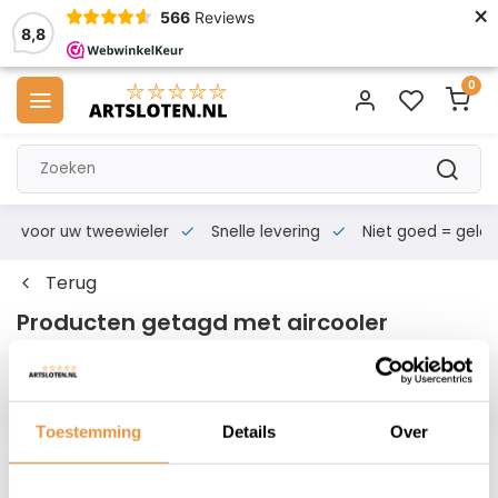
×
566
Reviews
8,8
0
s voor uw tweewieler
Snelle levering
Niet goed = geld te
Terug
Producten getagd met aircooler
Filters
Toestemming
Details
Over