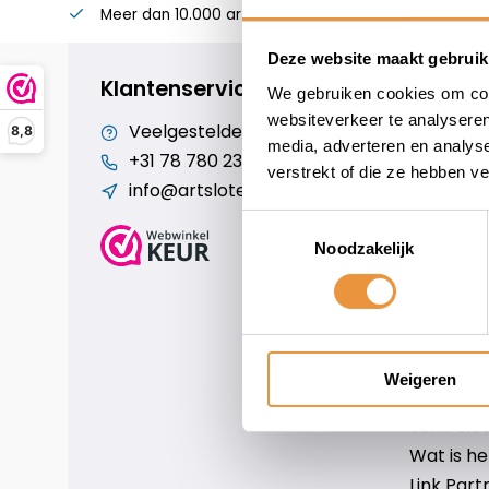
Meer dan 10.000 artikelen
Alles voor uw twee
Deze website maakt gebruik
Klantenservice
We gebruiken cookies om cont
websiteverkeer te analyseren
Veelgestelde vragen
Cookiebe
8,8
media, adverteren en analys
+31 78 780 2330
Over ons
verstrekt of die ze hebben v
info@artsloten.nl
Algemen
Disclaim
Toestemmingsselectie
Privacy P
Noodzakelijk
Betaalm
Verzende
Contact
Sitemap
Weigeren
Art-sloten
Scm-slote
Wat is h
Link Part