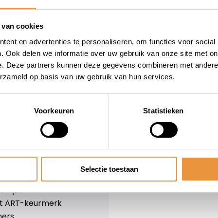
wieler
Snelle levering
Niet goed = geld terug
 van cookies
Informatie
ent en advertenties te personaliseren, om functies voor social
. Ook delen we informatie over uw gebruik van onze site met on
leid
Over ons
e. Deze partners kunnen deze gegevens combineren met andere i
Blog
erzameld op basis van uw gebruik van hun services.
e voorwaarden
Merken
er
Categorieën
olicy
Voorkeuren
Statistieken
ethoden
n & retourneren
Selectie toestaan
lijst
nlijst
et ART-keurmerk
ners