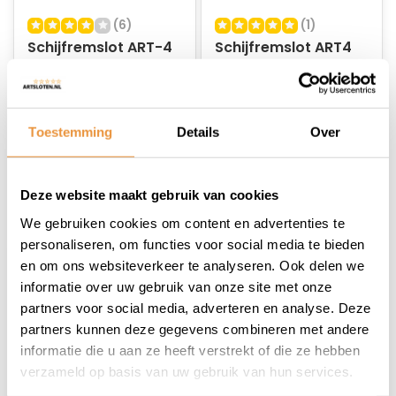
(6)
(1)
Schijfremslot ART-4
Schijfremslot ART4
MBT 4210 met alarm
MBT4210 Met alarm
GEEL
ZWART
Op voorraad
Op voorraad
Toestemming
Details
Over
99,95
99,95
78,95
78,95
Deze website maakt gebruik van cookies
We gebruiken cookies om content en advertenties te
personaliseren, om functies voor social media te bieden
en om ons websiteverkeer te analyseren. Ook delen we
informatie over uw gebruik van onze site met onze
partners voor social media, adverteren en analyse. Deze
partners kunnen deze gegevens combineren met andere
informatie die u aan ze heeft verstrekt of die ze hebben
verzameld op basis van uw gebruik van hun services.