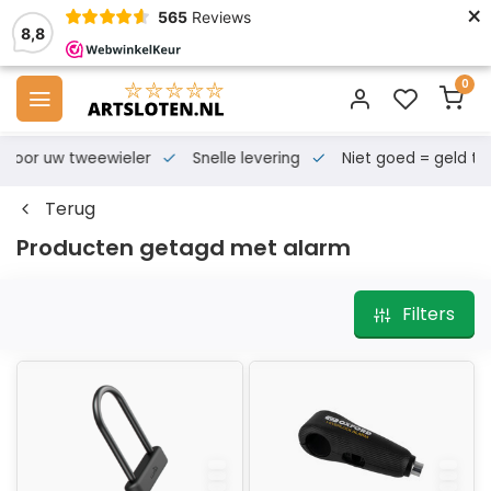
×
565
Reviews
8,8
0
s voor uw tweewieler
Snelle levering
Niet goed = geld te
Terug
Producten getagd met alarm
Filters