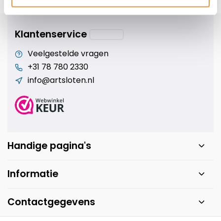
s voor uw tweewieler
Snelle levering
Niet goed = geld t
Klantenservice
Veelgestelde vragen
+31 78 780 2330
info@artsloten.nl
Handige pagina's
Informatie
Contactgegevens