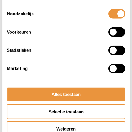
(0)
Toestemmingsselectie
SXP Kettingslot ART2
Noodzakelijk
120cm Alarm
MBT4295
Op voorraad
Voorkeuren
64,95
57,95
Statistieken
Marketing
1
Alles toestaan
Selectie toestaan
Weigeren