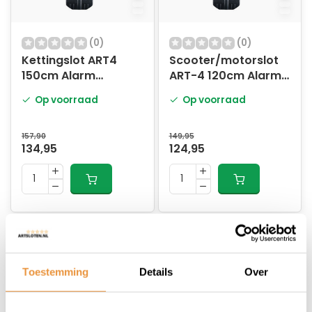
(0)
(0)
Kettingslot ART4
Scooter/motorslot
150cm Alarm
ART-4 120cm Alarm
MBT4076
MBT4076
Op voorraad
Op voorraad
157,90
149,95
134,95
124,95
Toestemming
Details
Over