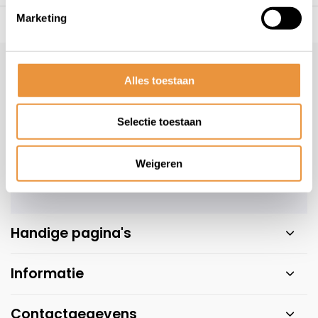
Marketing
s voor uw tweewieler
Snelle levering
Niet goed = geld t
Klantenservice
Alles toestaan
Veelgestelde vragen
+31 78 780 2330
Selectie toestaan
info@artsloten.nl
Weigeren
Handige pagina's
Informatie
Contactgegevens