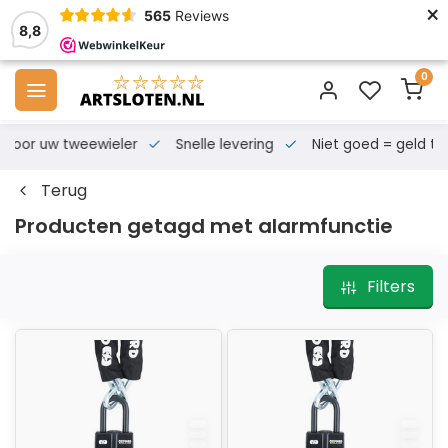
×
565
Reviews
8,8
0
s voor uw tweewieler
Snelle levering
Niet goed = geld te
Terug
Producten getagd met alarmfunctie
Filters