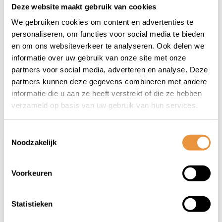
Deze website maakt gebruik van cookies
(0)
We gebruiken cookies om content en advertenties te
Scooter/motorslot
personaliseren, om functies voor social media te bieden
ART-4 180cm Alarm
en om ons websiteverkeer te analyseren. Ook delen we
MBT4076
informatie over uw gebruik van onze site met onze
Op voorraad
partners voor social media, adverteren en analyse. Deze
partners kunnen deze gegevens combineren met andere
179,95
informatie die u aan ze heeft verstrekt of die ze hebben
139,95
verzameld op basis van uw gebruik van hun services.
Toestemmingsselectie
Noodzakelijk
1
Voorkeuren
Statistieken