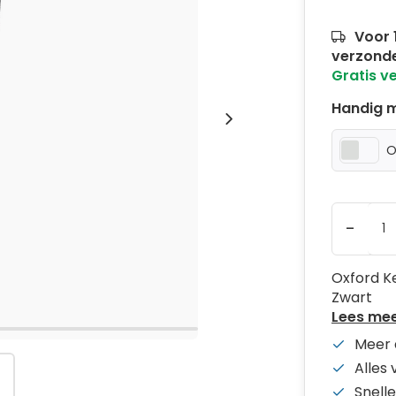
Voor 
verzond
Gratis v
Handig m
O
-
Oxford K
Zwart
Lees me
Meer 
Alles
Snelle