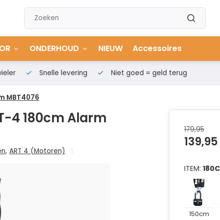
OR
ONDERHOUD
NIEUW
Accessoires
ieler
Snelle levering
Niet goed = geld terug
rm MBT4076
RT-4 180cm Alarm
179,95
139,95
en
,
ART 4 (Motoren)
ITEM:
180
150cm