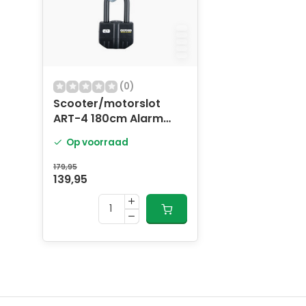
Met het Oxford Scooter/motorslot ART-4 ben je
veiligheid voor je scooter. Bestel jouw slot vand
zorgeloze rit!
(0)
Scooter/motorslot
ART-4 180cm Alarm
MBT4076
Op voorraad
179,95
139,95