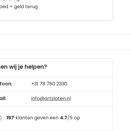
goed = geld terug
en wij je helpen?
foon:
+31 78 780 2330
il:
info@artsloten.nl
157
klanten geven een
4.7
/
5
op