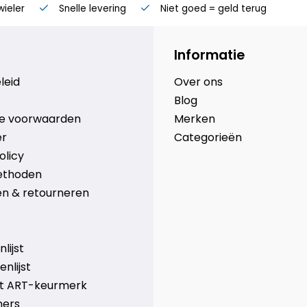
wieler
Snelle levering
Niet goed = geld terug
Informatie
leid
Over ons
Blog
e voorwaarden
Merken
er
Categorieën
olicy
ethoden
n & retourneren
lijst
nlijst
et ART-keurmerk
ners