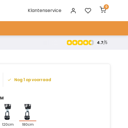
0
Klantenservice
4.7
/
5
Nog 1 op voorraad
CM
120cm
180cm