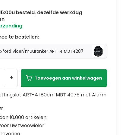
15:00u besteld, dezelfde werkdag
en
erzending
ee te bestellen:
xford Vloer/muuranker ART-4 MBT4287
+
Toevoegen aan winkelwagen
ettingslot ART-4 180cm MBT 4076 met Alarm
er
dan 10.000 artikelen
 voor uw tweewieler
 levering