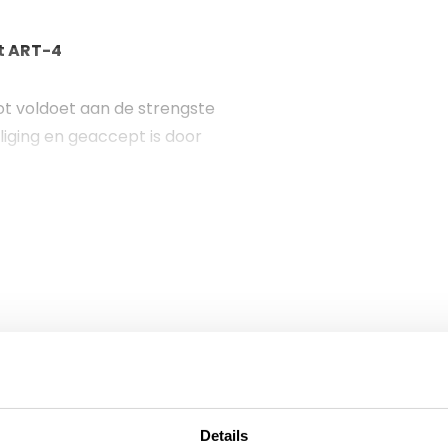
t ART-4
ot voldoet aan de strengste
liging en geaccept is door
ge en dikke schakels maken
s met professioneel
ordt automatisch
le dieven snel worden
 bedienen en wordt geleverd
e bouw is het slot relatief
Details