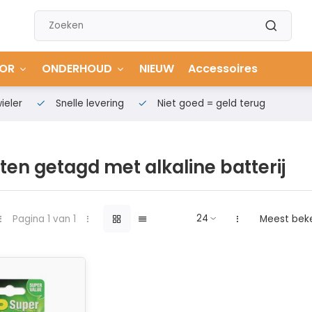
OR
ONDERHOUD
NIEUW
Accessoires
ieler
Snelle levering
Niet goed = geld terug
en getagd met alkaline batterij
Pagina 1 van 1
Meest bek