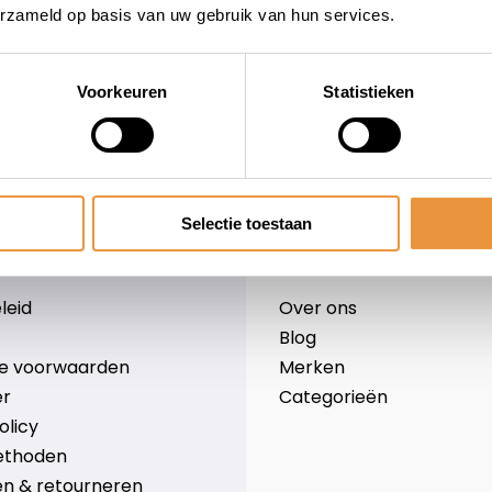
erzameld op basis van uw gebruik van hun services.
Voorkeuren
Statistieken
wieler
Snelle levering
Niet goed = geld terug
Selectie toestaan
Informatie
leid
Over ons
Blog
e voorwaarden
Merken
er
Categorieën
olicy
ethoden
n & retourneren