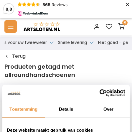
×
565
Reviews
8,8
0
s voor uw tweewieler
Snelle levering
Niet goed = geld te
Terug
Producten getagd met
allroundhandschoenen
Filters
Toestemming
Details
Over
Deze website maakt gebruik van cookies
s voor uw tweewieler
Snelle levering
Niet goed = geld t