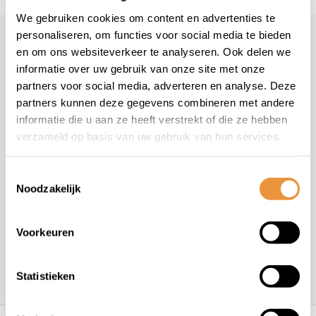
We gebruiken cookies om content en advertenties te
personaliseren, om functies voor social media te bieden
Klantenservice
geopend
en om ons websiteverkeer te analyseren. Ook delen we
informatie over uw gebruik van onze site met onze
Veelgestelde vragen
partners voor social media, adverteren en analyse. Deze
+31 78 780 2330
partners kunnen deze gegevens combineren met andere
info@artsloten.nl
informatie die u aan ze heeft verstrekt of die ze hebben
verzameld op basis van uw gebruik van hun services.
Toestemmingsselectie
Noodzakelijk
Handige pagina's
Voorkeuren
Informatie
Statistieken
Contactgegevens