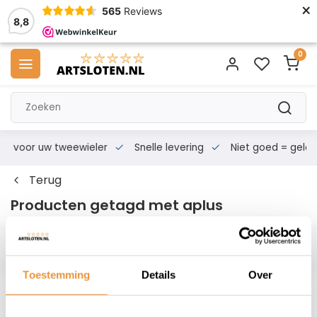
×
565
Reviews
8,8
0
s voor uw tweewieler
Snelle levering
Niet goed = geld te
Terug
Producten getagd met aplus
Filters
Toestemming
Details
Over