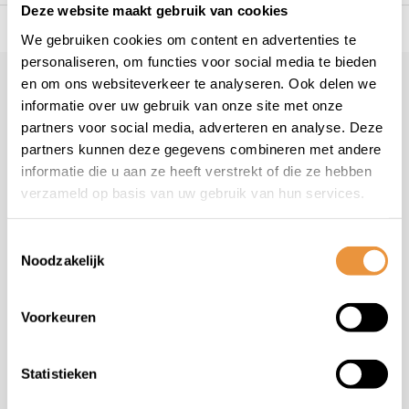
Deze website maakt gebruik van cookies
s voor uw tweewieler
Snelle levering
Niet goed = geld t
We gebruiken cookies om content en advertenties te
personaliseren, om functies voor social media te bieden
en om ons websiteverkeer te analyseren. Ook delen we
Klantenservice
informatie over uw gebruik van onze site met onze
Veelgestelde vragen
partners voor social media, adverteren en analyse. Deze
+31 78 780 2330
partners kunnen deze gegevens combineren met andere
informatie die u aan ze heeft verstrekt of die ze hebben
info@artsloten.nl
verzameld op basis van uw gebruik van hun services.
Toestemmingsselectie
Noodzakelijk
Handige pagina's
Voorkeuren
Informatie
Statistieken
Contactgegevens