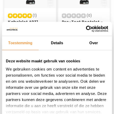
(1)
(0)
Kabelslot ART1
Pro-Tect Bootslot -
250cm MBT4247
ART1 - 500cm -
MBT4247 - Zwart
Op voorraad
Op voorraad
Toestemming
Details
Over
65,95
81,95
Deze website maakt gebruik van cookies
We gebruiken cookies om content en advertenties te
personaliseren, om functies voor social media te bieden
en om ons websiteverkeer te analyseren. Ook delen we
1
informatie over uw gebruik van onze site met onze
partners voor social media, adverteren en analyse. Deze
partners kunnen deze gegevens combineren met andere
informatie die u aan ze heeft verstrekt of die ze hebben
verzameld op basis van uw gebruik van hun services.