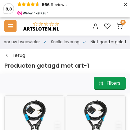
×
566
Reviews
8,8
0
s voor uw tweewieler
Snelle levering
Niet goed = geld te
Terug
Producten getagd met art-1
Filters