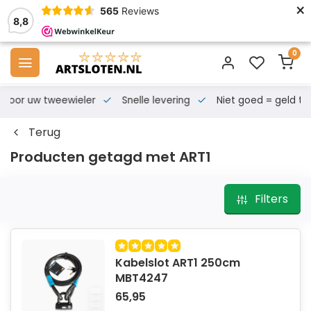
×
565
Reviews
8,8
0
s voor uw tweewieler
Snelle levering
Niet goed = geld te
Terug
Producten getagd met ART1
Filters
Kabelslot ART1 250cm
MBT4247
65,95