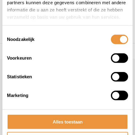
partners kunnen deze gegevens combineren met andere
1
informatie die u aan ze heeft verstrekt of die ze hebben
verzameld op basis van uw gebruik van hun services.
Toestemmingsselectie
Noodzakelijk
s voor uw tweewieler
Snelle levering
Niet goed = geld t
Voorkeuren
Klantenservice
Statistieken
Veelgestelde vragen
+31 78 780 2330
Marketing
info@artsloten.nl
Alles toestaan