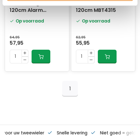
SXP Kettingslot ART2
Vouwslot ART2
120cm Alarm
120cm MBT4315
MBT4295
Op voorraad
Op voorraad
64,95
62,95
57,95
55,95
1
s voor uw tweewieler
Snelle levering
Niet goed = geld t