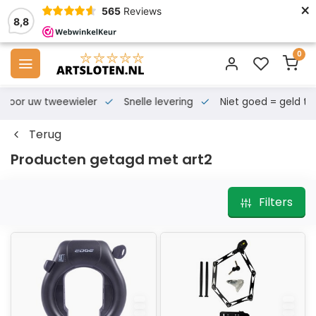
×
565
Reviews
8,8
0
s voor uw tweewieler
Snelle levering
Niet goed = geld te
Terug
Producten getagd met art2
Filters