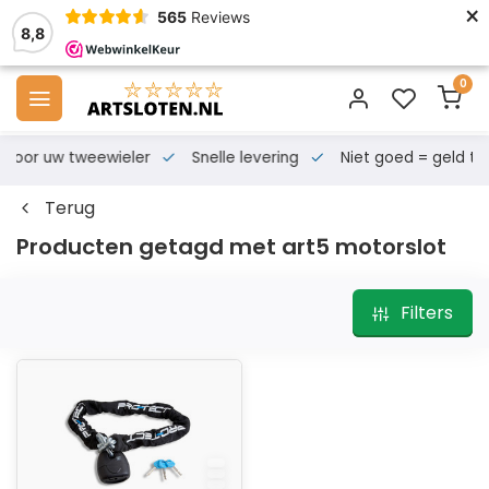
×
565
Reviews
8,8
0
s voor uw tweewieler
Snelle levering
Niet goed = geld te
Terug
Producten getagd met art5 motorslot
Filters