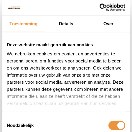
Op voorraad
Toestemming
Details
Over
Deze website maakt gebruik van cookies
1
We gebruiken cookies om content en advertenties te
personaliseren, om functies voor social media te bieden
en om ons websiteverkeer te analyseren. Ook delen we
informatie over uw gebruik van onze site met onze
partners voor social media, adverteren en analyse. Deze
partners kunnen deze gegevens combineren met andere
s voor uw tweewieler
Snelle levering
Niet goed = geld t
informatie die u aan ze heeft verstrekt of die ze hebben
verzameld op basis van uw gebruik van hun services.
Klantenservice
Toestemmingsselectie
Veelgestelde vragen
Noodzakelijk
+31 78 780 2330