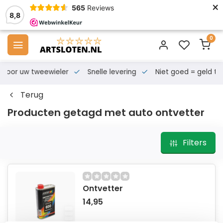
×
565
Reviews
8,8
0
s voor uw tweewieler
Snelle levering
Niet goed = geld te
Terug
Producten getagd met auto ontvetter
Filters
Ontvetter
14,95