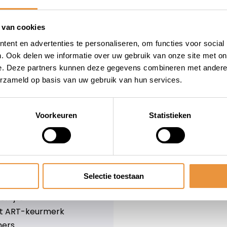
wieler
Snelle levering
Niet goed = geld terug
 van cookies
Informatie
ent en advertenties te personaliseren, om functies voor social
. Ook delen we informatie over uw gebruik van onze site met on
leid
Over ons
e. Deze partners kunnen deze gegevens combineren met andere i
Blog
erzameld op basis van uw gebruik van hun services.
e voorwaarden
Merken
er
Categorieën
olicy
Voorkeuren
Statistieken
ethoden
n & retourneren
Selectie toestaan
lijst
nlijst
et ART-keurmerk
ners