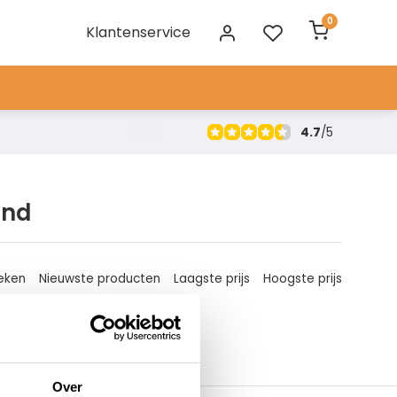
0
Klantenservice
4.7
/
5
and
eken
Nieuwste producten
Laagste prijs
Hoogste prijs
Over