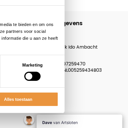
Contactgegevens
 media te bieden en om ons
ze partners voor social
ARTsloten.nl
nformatie die u aan ze heeft
Noordeinde 114
3341LW, Hendrik Ido Ambacht
Nederland
KVK nummer: 97259470
Marketing
Btw nummer: NL005259434B03
Alles toestaan