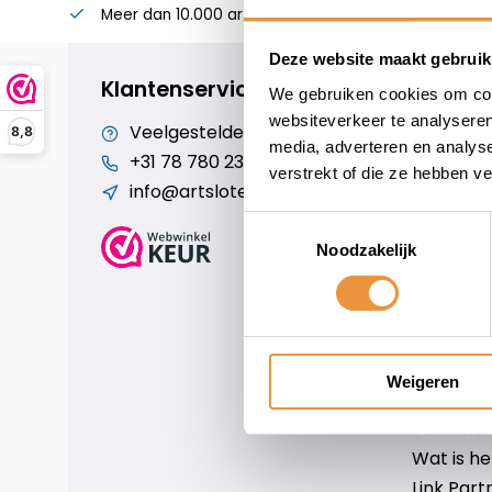
Meer dan 10.000 artikelen
Alles voor uw twee
Deze website maakt gebruik
Klantenservice
We gebruiken cookies om cont
websiteverkeer te analyseren
Veelgestelde vragen
Cookiebe
8,8
media, adverteren en analys
+31 78 780 2330
Over ons
verstrekt of die ze hebben v
info@artsloten.nl
Algemen
Disclaim
Toestemmingsselectie
Privacy P
Noodzakelijk
Betaalm
Verzende
Contact
Sitemap
Weigeren
Art-sloten
Scm-slote
Wat is h
Link Part