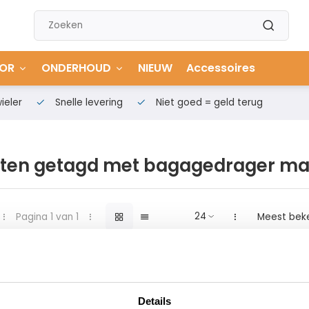
OR
ONDERHOUD
NIEUW
Accessoires
ieler
Snelle levering
Niet goed = geld terug
ten getagd met bagagedrager m
Pagina 1 van 1
Meest bek
Details