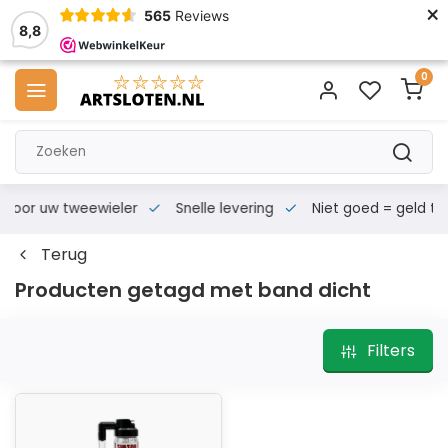
×
565
Reviews
8,8
0
s voor uw tweewieler
Snelle levering
Niet goed = geld te
Terug
Producten getagd met band dicht
Filters