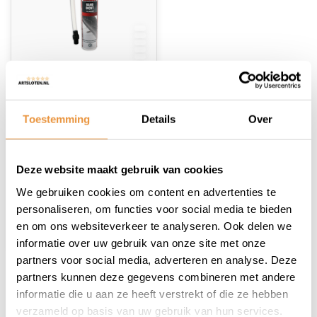
(0)
Simson band dicht -
Toestemming
Details
Over
75ml - Vrijwel alle
ventielen -
Op voorraad
Gemakkelijk
meenemen
Deze website maakt gebruik van cookies
12,95
We gebruiken cookies om content en advertenties te
personaliseren, om functies voor social media te bieden
en om ons websiteverkeer te analyseren. Ook delen we
informatie over uw gebruik van onze site met onze
partners voor social media, adverteren en analyse. Deze
partners kunnen deze gegevens combineren met andere
1
informatie die u aan ze heeft verstrekt of die ze hebben
verzameld op basis van uw gebruik van hun services.