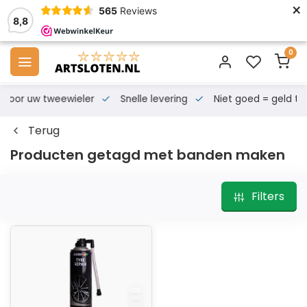
×
565
Reviews
8,8
0
s voor uw tweewieler
Snelle levering
Niet goed = geld te
Terug
Producten getagd met banden maken
Filters