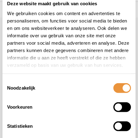
Deze website maakt gebruik van cookies
s voor uw tweewieler
Snelle levering
Niet goed = geld t
We gebruiken cookies om content en advertenties te
personaliseren, om functies voor social media te bieden
en om ons websiteverkeer te analyseren. Ook delen we
Klantenservice
informatie over uw gebruik van onze site met onze
Veelgestelde vragen
partners voor social media, adverteren en analyse. Deze
+31 78 780 2330
partners kunnen deze gegevens combineren met andere
informatie die u aan ze heeft verstrekt of die ze hebben
info@artsloten.nl
verzameld op basis van uw gebruik van hun services.
Toestemmingsselectie
Noodzakelijk
Handige pagina's
Voorkeuren
Informatie
Statistieken
Contactgegevens