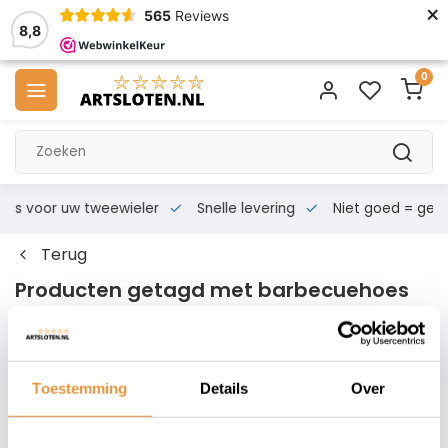
×
565
Reviews
8,8
0
s voor uw tweewieler
Snelle levering
Niet goed = geld te
Terug
Producten getagd met barbecuehoes
Filters
Toestemming
Details
Over