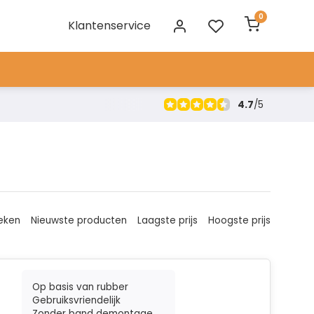
0
Klantenservice
4.7
/
5
eken
Nieuwste producten
Laagste prijs
Hoogste prijs
Op basis van rubber
Gebruiksvriendelijk
Zonder band demontage...