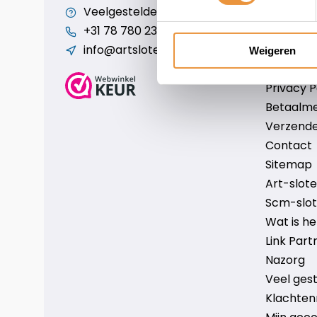
Veelgestelde vragen
Cookiebe
+31 78 780 2330
Over ons
info@artsloten.nl
Algemen
Weigeren
Disclaim
Privacy P
Betaalm
Verzende
Contact
Sitemap
Art-sloten
Scm-slote
Wat is h
Link Part
Nazorg
Veel ges
Klachten