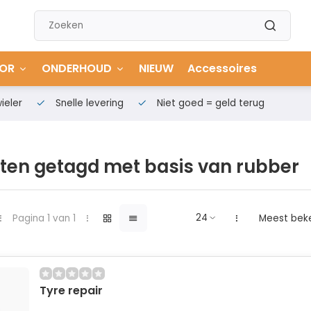
OR
ONDERHOUD
NIEUW
Accessoires
ieler
Snelle levering
Niet goed = geld terug
ten getagd met basis van rubber
Pagina 1 van 1
Meest bek
Tyre repair