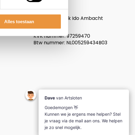
ARTsloten.nl
Noordeinde 114
3341LW, Hendrik Ido Ambacht
Alles toestaan
Nederland
KVK nummer: 97259470
Btw nummer: NL005259434B03