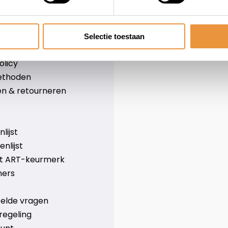
leid
Over ons
Blog
e voorwaarden
Merken
Selectie toestaan
er
Categorieën
olicy
ethoden
n & retourneren
lijst
nlijst
et ART-keurmerk
ners
telde vragen
regeling