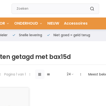
OR
ONDERHOUD
NIEUW
Accessoires
ieler
Snelle levering
Niet goed = geld terug
ten getagd met bax15d
Pagina 1 van 1
Meest bek