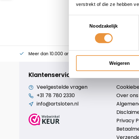
verstrekt of die ze hebben v
Toestemmingsselectie
Noodzakelijk
Meer dan 10.000 artikelen
Alles voor uw twee
Weigeren
Klantenservice
Veelgestelde vragen
Cookiebe
+31 78 780 2330
Over ons
info@artsloten.nl
Algemen
Disclaim
Privacy P
Betaalm
Verzende