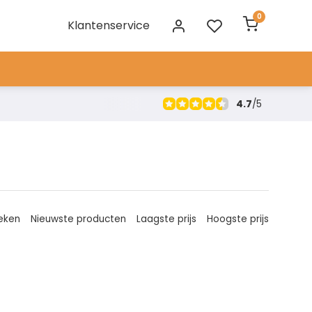
0
Klantenservice
4.7
/
5
eken
Nieuwste producten
Laagste prijs
Hoogste prijs