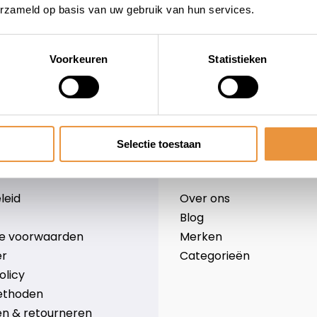
erzameld op basis van uw gebruik van hun services.
Voorkeuren
Statistieken
wieler
Snelle levering
Niet goed = geld terug
Selectie toestaan
Informatie
leid
Over ons
Blog
e voorwaarden
Merken
er
Categorieën
olicy
ethoden
n & retourneren