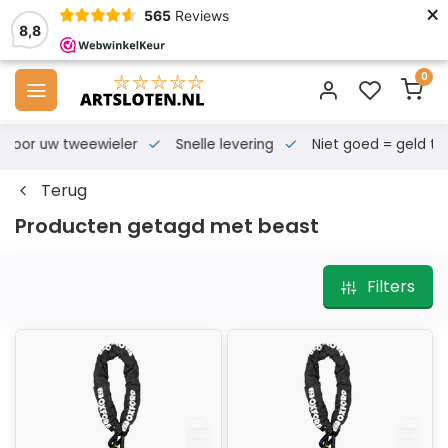
×
565
Reviews
8,8
0
s voor uw tweewieler
Snelle levering
Niet goed = geld te
Terug
Producten getagd met beast
Filters