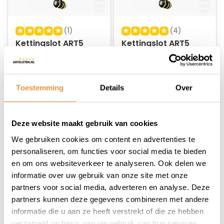
(1)
(4)
Kettingslot ART5
Kettingslot ART5
150cm Beast
200cm Beast
MBT4264
MBT4264
Op voorraad
Op voorraad
Toestemming
Details
Over
299,95
419,95
339,95
Deze website maakt gebruik van cookies
We gebruiken cookies om content en advertenties te
personaliseren, om functies voor social media te bieden
en om ons websiteverkeer te analyseren. Ook delen we
informatie over uw gebruik van onze site met onze
1
partners voor social media, adverteren en analyse. Deze
partners kunnen deze gegevens combineren met andere
informatie die u aan ze heeft verstrekt of die ze hebben
verzameld op basis van uw gebruik van hun services.