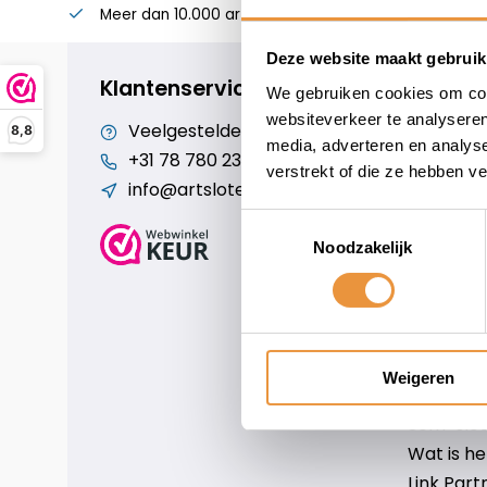
Meer dan 10.000 artikelen
Alles voor uw twee
Deze website maakt gebruik
Klantenservice
We gebruiken cookies om cont
websiteverkeer te analyseren
Veelgestelde vragen
Cookiebe
8,8
media, adverteren en analys
+31 78 780 2330
Over ons
verstrekt of die ze hebben v
info@artsloten.nl
Algemen
Disclaim
Toestemmingsselectie
Privacy P
Noodzakelijk
Betaalm
Verzende
Contact
Sitemap
Weigeren
Art-sloten
Scm-slote
Wat is h
Link Part