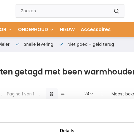
OR
ONDERHOUD
NIEUW
Accessoires
ieler
Snelle levering
Niet goed = geld terug
ten getagd met been warmhoude
Pagina 1 van 1
Meest bek
Details