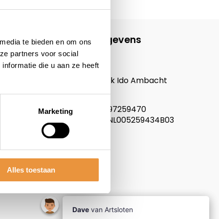
Contactgegevens
 media te bieden en om ons
ze partners voor social
ARTsloten.nl
nformatie die u aan ze heeft
Noordeinde 114
3341LW, Hendrik Ido Ambacht
Nederland
KVK nummer: 97259470
Marketing
Btw nummer: NL005259434B03
Alles toestaan