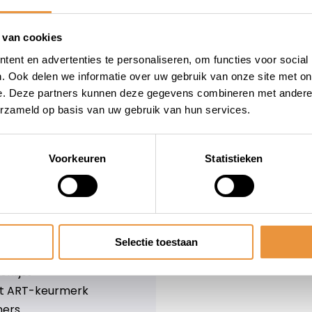
wieler
Snelle levering
Niet goed = geld terug
 van cookies
Informatie
ent en advertenties te personaliseren, om functies voor social
. Ook delen we informatie over uw gebruik van onze site met on
leid
Over ons
e. Deze partners kunnen deze gegevens combineren met andere i
Blog
erzameld op basis van uw gebruik van hun services.
e voorwaarden
Merken
er
Categorieën
olicy
Voorkeuren
Statistieken
ethoden
n & retourneren
Selectie toestaan
lijst
nlijst
et ART-keurmerk
ners