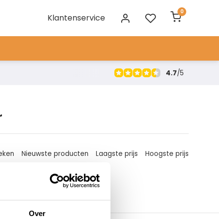
0
Klantenservice
4.7
/
5
r
eken
Nieuwste producten
Laagste prijs
Hoogste prijs
Over