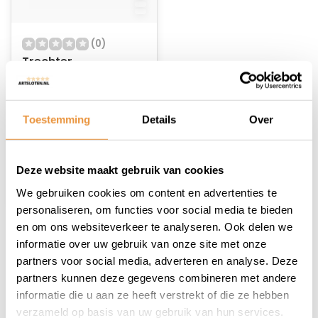
(0)
Trechter
benzine/olie met
zeef univ
Op voorraad
Toestemming
Details
Over
19,75
Deze website maakt gebruik van cookies
We gebruiken cookies om content en advertenties te
personaliseren, om functies voor social media te bieden
en om ons websiteverkeer te analyseren. Ook delen we
1
informatie over uw gebruik van onze site met onze
partners voor social media, adverteren en analyse. Deze
partners kunnen deze gegevens combineren met andere
informatie die u aan ze heeft verstrekt of die ze hebben
verzameld op basis van uw gebruik van hun services.