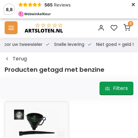
×
565
Reviews
8,8
0
s voor uw tweewieler
Snelle levering
Niet goed = geld te
Terug
Producten getagd met benzine
Filters