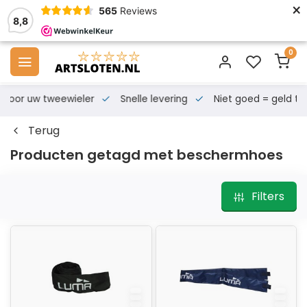
×
565
Reviews
8,8
0
s voor uw tweewieler
Snelle levering
Niet goed = geld te
Terug
Producten getagd met beschermhoes
Filters