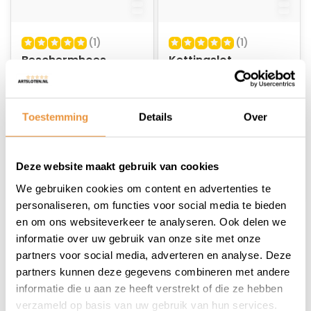
(1)
(1)
Beschermhoes
Kettingslot
kettingslot 150cm
Beschermhoes
zwart
110cm Blauw
Niet op voorraad
Op voorraad
Toestemming
Details
Over
14,95
13,45
Deze website maakt gebruik van cookies
We gebruiken cookies om content en advertenties te
personaliseren, om functies voor social media te bieden
en om ons websiteverkeer te analyseren. Ook delen we
1
informatie over uw gebruik van onze site met onze
partners voor social media, adverteren en analyse. Deze
partners kunnen deze gegevens combineren met andere
informatie die u aan ze heeft verstrekt of die ze hebben
verzameld op basis van uw gebruik van hun services.