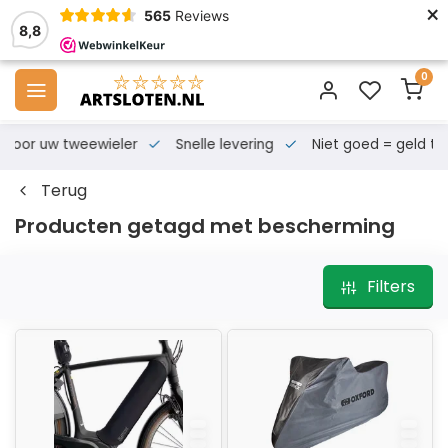
×
565
Reviews
8,8
0
s voor uw tweewieler
Snelle levering
Niet goed = geld te
Terug
Producten getagd met bescherming
Filters