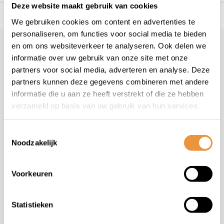
Deze website maakt gebruik van cookies
s voor uw tweewieler
Snelle levering
Niet goed = geld t
We gebruiken cookies om content en advertenties te
personaliseren, om functies voor social media te bieden
en om ons websiteverkeer te analyseren. Ook delen we
Klantenservice
informatie over uw gebruik van onze site met onze
Veelgestelde vragen
partners voor social media, adverteren en analyse. Deze
+31 78 780 2330
partners kunnen deze gegevens combineren met andere
informatie die u aan ze heeft verstrekt of die ze hebben
info@artsloten.nl
verzameld op basis van uw gebruik van hun services.
Toestemmingsselectie
Noodzakelijk
Handige pagina's
Voorkeuren
Informatie
Statistieken
Contactgegevens