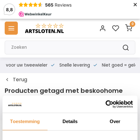
×
565
Reviews
8,8
0
s voor uw tweewieler
Snelle levering
Niet goed = geld te
Terug
Producten getagd met beskoohome
Filters
Toestemming
Details
Over