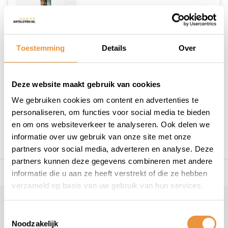
Op voorraad
Toestemming
Details
Over
Deze website maakt gebruik van cookies
1
We gebruiken cookies om content en advertenties te
personaliseren, om functies voor social media te bieden
en om ons websiteverkeer te analyseren. Ook delen we
informatie over uw gebruik van onze site met onze
partners voor social media, adverteren en analyse. Deze
partners kunnen deze gegevens combineren met andere
s voor uw tweewieler
Snelle levering
Niet goed = geld t
informatie die u aan ze heeft verstrekt of die ze hebben
verzameld op basis van uw gebruik van hun services.
Klantenservice
Toestemmingsselectie
Noodzakelijk
Veelgestelde vragen