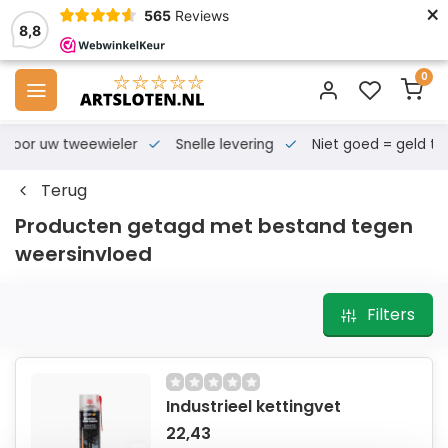
×
565
Reviews
8,8
0
s voor uw tweewieler
Snelle levering
Niet goed = geld te
Terug
Producten getagd met bestand tegen
weersinvloed
Filters
Industrieel kettingvet
22,43