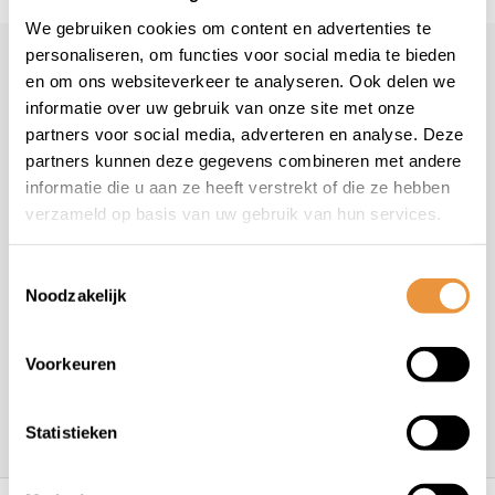
We gebruiken cookies om content en advertenties te
personaliseren, om functies voor social media te bieden
Klantenservice
en om ons websiteverkeer te analyseren. Ook delen we
informatie over uw gebruik van onze site met onze
Veelgestelde vragen
partners voor social media, adverteren en analyse. Deze
+31 78 780 2330
partners kunnen deze gegevens combineren met andere
info@artsloten.nl
informatie die u aan ze heeft verstrekt of die ze hebben
verzameld op basis van uw gebruik van hun services.
Toestemmingsselectie
Noodzakelijk
Handige pagina's
Voorkeuren
Informatie
Statistieken
Contactgegevens