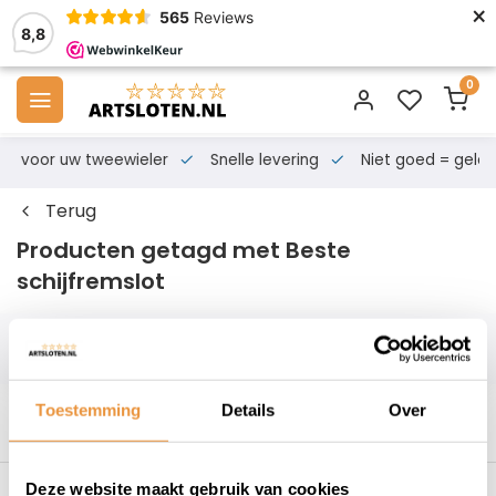
×
565
Reviews
8,8
0
s voor uw tweewieler
Snelle levering
Niet goed = geld te
Terug
Producten getagd met Beste
schijfremslot
Filters
Toestemming
Details
Over
Deze website maakt gebruik van cookies
s voor uw tweewieler
Snelle levering
Niet goed = geld t