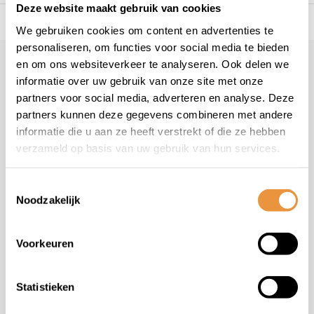
Deze website maakt gebruik van cookies
Meer dan 10.000 artikelen
Alles voor uw tweewieler
We gebruiken cookies om content en advertenties te
personaliseren, om functies voor social media te bieden
en om ons websiteverkeer te analyseren. Ook delen we
Klantenservice
geopend
informatie over uw gebruik van onze site met onze
Veelgestelde vragen
partners voor social media, adverteren en analyse. Deze
+31 78 780 2330
partners kunnen deze gegevens combineren met andere
informatie die u aan ze heeft verstrekt of die ze hebben
info@artsloten.nl
verzameld op basis van uw gebruik van hun services.
Toestemmingsselectie
Noodzakelijk
Handige pagina's
Voorkeuren
Informatie
Statistieken
Contactgegevens