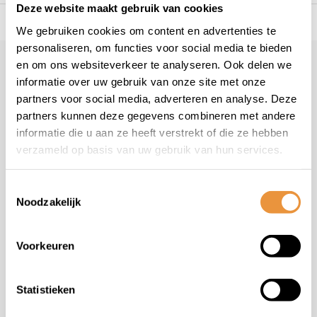
Deze website maakt gebruik van cookies
s voor uw tweewieler
Snelle levering
Niet goed = geld t
We gebruiken cookies om content en advertenties te
personaliseren, om functies voor social media te bieden
en om ons websiteverkeer te analyseren. Ook delen we
Klantenservice
informatie over uw gebruik van onze site met onze
Veelgestelde vragen
partners voor social media, adverteren en analyse. Deze
+31 78 780 2330
partners kunnen deze gegevens combineren met andere
informatie die u aan ze heeft verstrekt of die ze hebben
info@artsloten.nl
verzameld op basis van uw gebruik van hun services.
Toestemmingsselectie
Noodzakelijk
Handige pagina's
Voorkeuren
Informatie
Statistieken
Contactgegevens