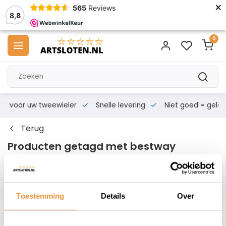
×
565
Reviews
8,8
0
s voor uw tweewieler
Snelle levering
Niet goed = geld te
Terug
Producten getagd met bestway
Filters
Toestemming
Details
Over