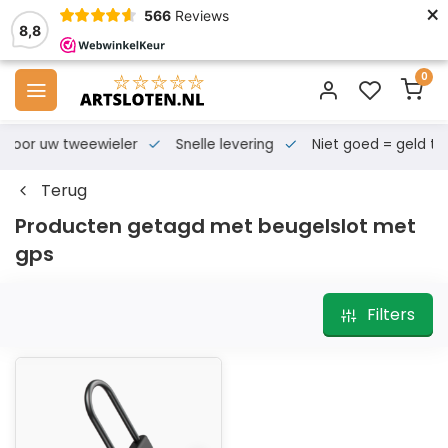
×
566
Reviews
8,8
0
s voor uw tweewieler
Snelle levering
Niet goed = geld te
Terug
Producten getagd met beugelslot met
gps
Filters