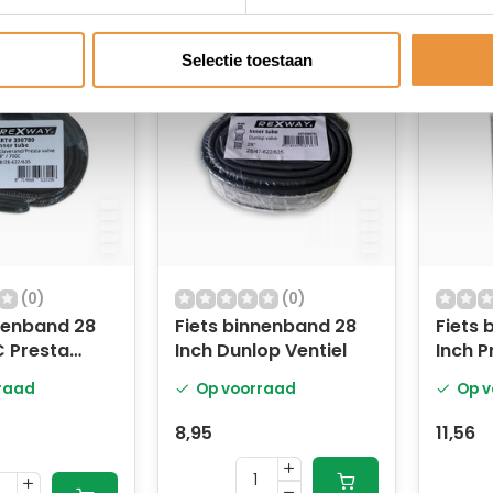
Selectie toestaan
(0)
(0)
nenband 28
Fiets binnenband 28
Fiets 
C Presta
Inch Dunlop Ventiel
Inch P
raad
Op voorraad
Op v
8,95
11,56