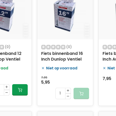
(0)
(0)
nenband 12
Fiets binnenband 16
Fiets
op Ventiel
Inch Dunlop Ventiel
Inch A
raad
Niet op voorraad
Niet
7,95
7,95
5,95