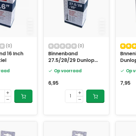
(0)
(0)
d 16 Inch
Binnenband
Bnnen
iel
27.5/28/29 Dunlop
Dunlop
Ventiel
raad
Op voorraad
Op v
6,95
7,95