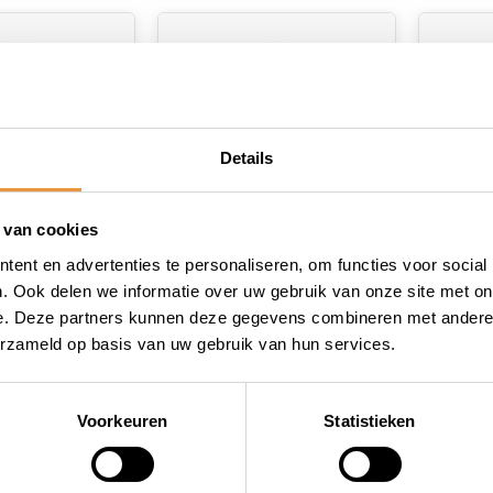
Details
 van cookies
ent en advertenties te personaliseren, om functies voor social
(0)
(0)
nenband 26
Fiets binnenband 26
Fiets
. Ook delen we informatie over uw gebruik van onze site met on
op Ventiel
Inch Presta Ventiel
27.5/2
e. Deze partners kunnen deze gegevens combineren met andere i
erzameld op basis van uw gebruik van hun services.
raad
Op voorraad
Op v
7,95
7,95
6,95
6,45
Voorkeuren
Statistieken