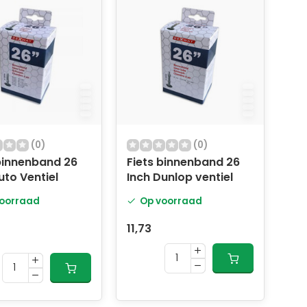
(0)
(0)
binnenband 26
Fiets binnenband 26
uto Ventiel
Inch Dunlop ventiel
oorraad
Op voorraad
11,73