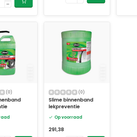
(0)
(0)
nnenband
Slime binnenband
tie
lekpreventie
raad
Op voorraad
291,38