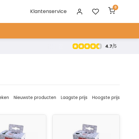
0
Klantenservice
4.7
/
5
eken
Nieuwste producten
Laagste prijs
Hoogste prijs