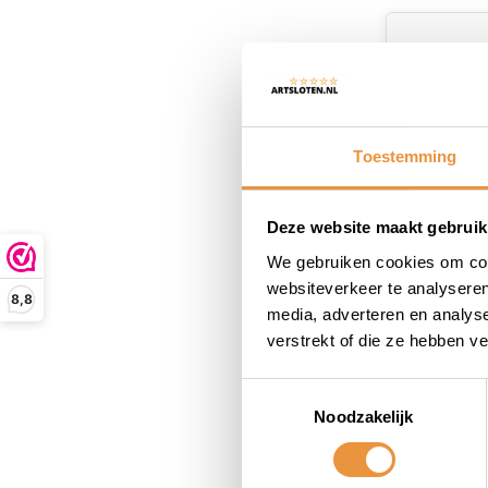
Toestemming
Deze website maakt gebruik
We gebruiken cookies om cont
Fiets bin
websiteverkeer te analyseren
8,8
Inch Dunl
media, adverteren en analys
verstrekt of die ze hebben v
Op voor
Toestemmingsselectie
7,95
6,45
Noodzakelijk