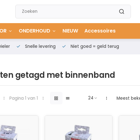
OR
ONDERHOUD
NIEUW
Accessoires
ieler
Snelle levering
Niet goed = geld terug
ten getagd met binnenband
Pagina 1 van 1
Meest bek