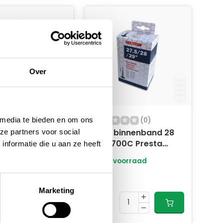
Over
 media te bieden en om ons
(0)
(0)
 binnenband
Fiets binnenband 28
ze partners voor social
8/29 Inch SV
Inch 700C Presta
nformatie die u aan ze heeft
ventiel
oorraad
Op voorraad
7,95
Marketing