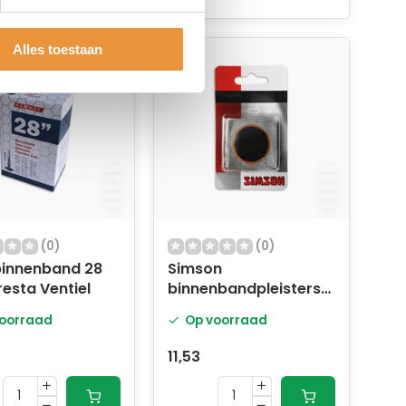
Alles toestaan
(0)
(0)
binnenband 28
Simson
resta Ventiel
binnenbandpleisters
33 mm
oorraad
Op voorraad
11,53