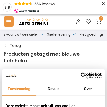
×
566
Reviews
8,8
0
s voor uw tweewieler
Snelle levering
Niet goed = geld te
Terug
Producten getagd met blauwe
fietshelm
Filters
Toestemming
Details
Over
Deze website maakt gebruik van cookies
s voor uw tweewieler
Snelle levering
Niet goed = geld t