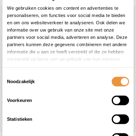
We gebruiken cookies om content en advertenties te
personaliseren, om functies voor social media te bieden
Klantenservice
en om ons websiteverkeer te analyseren. Ook delen we
informatie over uw gebruik van onze site met onze
Veelgestelde vragen
partners voor social media, adverteren en analyse. Deze
+31 78 780 2330
partners kunnen deze gegevens combineren met andere
info@artsloten.nl
informatie die u aan ze heeft verstrekt of die ze hebben
verzameld op basis van uw gebruik van hun services.
Toestemmingsselectie
Noodzakelijk
Handige pagina's
Voorkeuren
Informatie
Statistieken
Contactgegevens