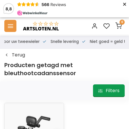
×
566
Reviews
8,8
0
s voor uw tweewieler
Snelle levering
Niet goed = geld te
Terug
Producten getagd met
bleuthootcadanssensor
Filters