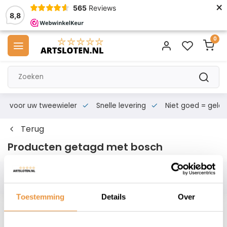
×
565
Reviews
8,8
0
s voor uw tweewieler
Snelle levering
Niet goed = geld te
Terug
Producten getagd met bosch
Filters
Toestemming
Details
Over