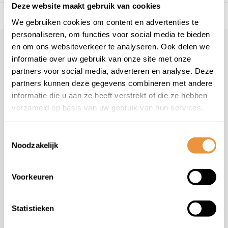
Deze website maakt gebruik van cookies
s voor uw tweewieler
Snelle levering
Niet goed = geld t
We gebruiken cookies om content en advertenties te
personaliseren, om functies voor social media te bieden
en om ons websiteverkeer te analyseren. Ook delen we
Klantenservice
informatie over uw gebruik van onze site met onze
Veelgestelde vragen
partners voor social media, adverteren en analyse. Deze
+31 78 780 2330
partners kunnen deze gegevens combineren met andere
informatie die u aan ze heeft verstrekt of die ze hebben
info@artsloten.nl
verzameld op basis van uw gebruik van hun services.
Toestemmingsselectie
Noodzakelijk
Handige pagina's
Voorkeuren
Informatie
Statistieken
Contactgegevens