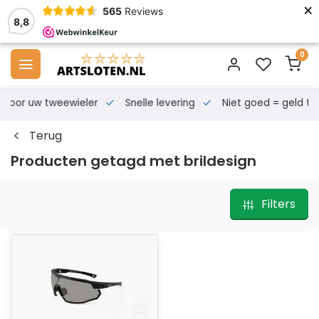
×
565
Reviews
8,8
0
s voor uw tweewieler
Snelle levering
Niet goed = geld te
Terug
Producten getagd met brildesign
Filters