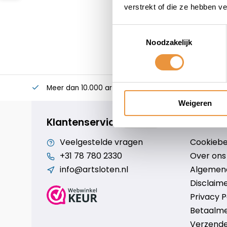
verstrekt of die ze hebben v
Toestemmingsselectie
Noodzakelijk
Meer dan 10.000 artikelen
Alles voor uw twee
Weigeren
Klantenservice
Veelgestelde vragen
Cookiebe
+31 78 780 2330
Over ons
info@artsloten.nl
Algemen
Disclaim
Privacy P
Betaalm
Verzende