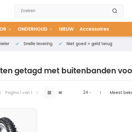
OR
ONDERHOUD
NIEUW
Accessoires
ieler
Snelle levering
Niet goed = geld terug
ten getagd met buitenbanden voor
Pagina 1 van 1
Meest bek