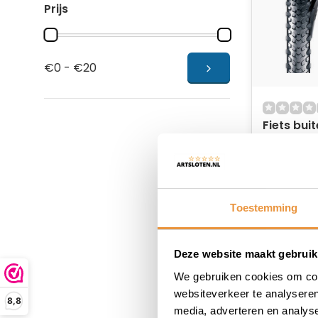
Prijs
€0 - €20
Fiets bui
Rough Ri
Op voor
19,89
Toestemming
Deze website maakt gebruik
We gebruiken cookies om cont
websiteverkeer te analyseren
8,8
media, adverteren en analys