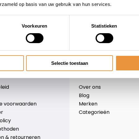
erzameld op basis van uw gebruik van hun services.
Voorkeuren
Statistieken
wieler
Snelle levering
Niet goed = geld terug
Selectie toestaan
Informatie
leid
Over ons
Blog
e voorwaarden
Merken
er
Categorieën
olicy
ethoden
n & retourneren