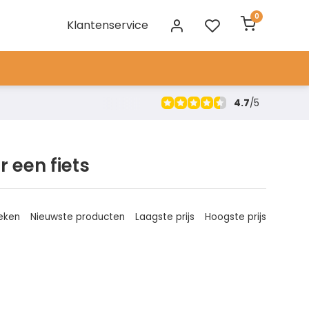
0
Klantenservice
4.7
/
5
 een fiets
eken
Nieuwste producten
Laagste prijs
Hoogste prijs