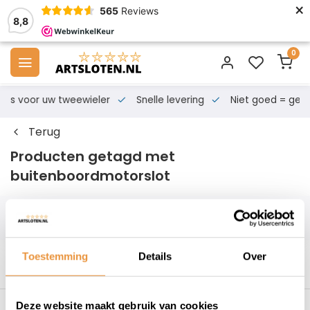
×
565
Reviews
8,8
0
s voor uw tweewieler
Snelle levering
Niet goed = geld te
Terug
Producten getagd met
buitenboordmotorslot
Filters
Toestemming
Details
Over
Deze website maakt gebruik van cookies
s voor uw tweewieler
Snelle levering
Niet goed = geld t