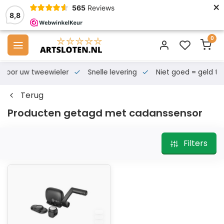
×
565
Reviews
8,8
0
s voor uw tweewieler
Snelle levering
Niet goed = geld te
Terug
Producten getagd met cadanssensor
Filters