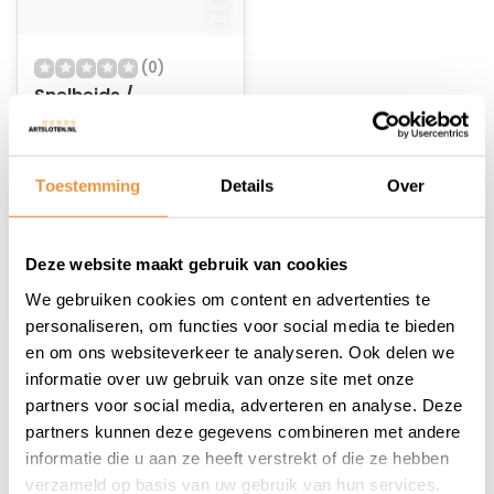
(0)
Snelheids /
Cadanssensor
Bluetooth C3
Niet op voorraad
Toestemming
Details
Over
33,19
Deze website maakt gebruik van cookies
We gebruiken cookies om content en advertenties te
personaliseren, om functies voor social media te bieden
en om ons websiteverkeer te analyseren. Ook delen we
1
informatie over uw gebruik van onze site met onze
partners voor social media, adverteren en analyse. Deze
partners kunnen deze gegevens combineren met andere
informatie die u aan ze heeft verstrekt of die ze hebben
verzameld op basis van uw gebruik van hun services.