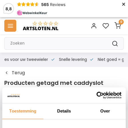
×
565
Reviews
8,8
0
s voor uw tweewieler
Snelle levering
Niet goed = geld t
Terug
Producten getagd met caddyslot
Filters
Toestemming
Details
Over