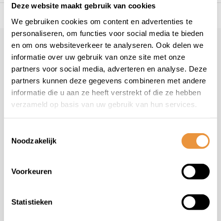
Deze website maakt gebruik van cookies
es voor uw tweewieler
Snelle levering
Niet goed = geld 
We gebruiken cookies om content en advertenties te
personaliseren, om functies voor social media te bieden
en om ons websiteverkeer te analyseren. Ook delen we
Klantenservice
informatie over uw gebruik van onze site met onze
Veelgestelde vragen
partners voor social media, adverteren en analyse. Deze
+31 78 780 2330
partners kunnen deze gegevens combineren met andere
informatie die u aan ze heeft verstrekt of die ze hebben
info@artsloten.nl
verzameld op basis van uw gebruik van hun services.
Toestemmingsselectie
Noodzakelijk
Handige pagina's
Voorkeuren
Informatie
Statistieken
Contactgegevens