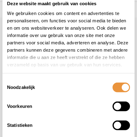
Deze website maakt gebruik van cookies
s voor uw tweewieler
Snelle levering
Niet goed = geld t
We gebruiken cookies om content en advertenties te
personaliseren, om functies voor social media te bieden
en om ons websiteverkeer te analyseren. Ook delen we
Klantenservice
informatie over uw gebruik van onze site met onze
Veelgestelde vragen
partners voor social media, adverteren en analyse. Deze
+31 78 780 2330
partners kunnen deze gegevens combineren met andere
informatie die u aan ze heeft verstrekt of die ze hebben
info@artsloten.nl
verzameld op basis van uw gebruik van hun services.
Toestemmingsselectie
Noodzakelijk
Handige pagina's
Voorkeuren
Informatie
Statistieken
Contactgegevens