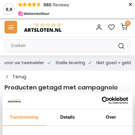
×
565
Reviews
8,8
0
s voor uw tweewieler
Snelle levering
Niet goed = geld te
Terug
Producten getagd met campagnolo
Filters
Toestemming
Details
Over